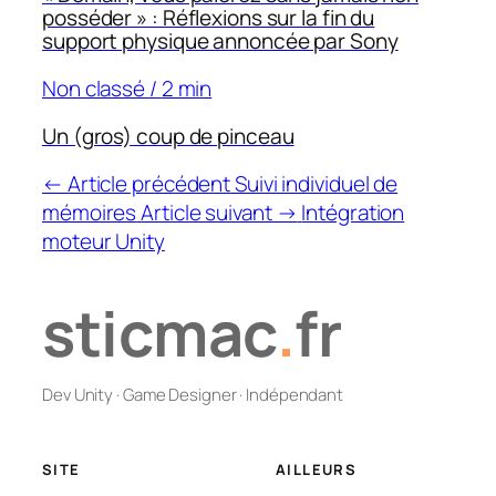
posséder » : Réflexions sur la fin du
support physique annoncée par Sony
Non classé
/
2 min
Un (gros) coup de pinceau
← Article précédent
Suivi individuel de
mémoires
Article suivant →
Intégration
moteur Unity
sticmac
.
fr
Dev Unity · Game Designer · Indépendant
SITE
AILLEURS