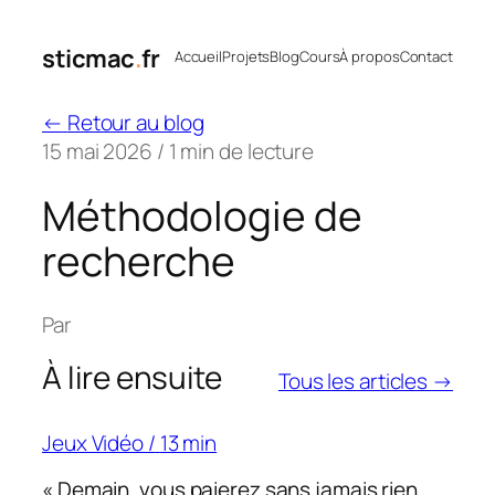
Aller
au
sticmac
.
fr
Accueil
Projets
Blog
Cours
À propos
Contact
contenu
←
Retour au blog
15 mai 2026
/
1 min de lecture
Méthodologie de
recherche
Par
À lire ensuite
Tous les articles →
Jeux Vidéo
/
13 min
« Demain, vous paierez sans jamais rien