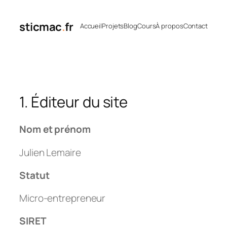
Aller
au
sticmac
.
fr
Accueil
Projets
Blog
Cours
À propos
Contact
contenu
1. Éditeur du site
Nom et prénom
Julien Lemaire
Statut
Micro-entrepreneur
SIRET