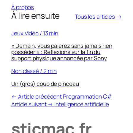
À propos
À lire ensuite
Tous les articles →
Jeux Vidéo
/
13 min
« Demain, vous paierez sans jamais rien
posséder » : Réflexions sur la fin du
support physique annoncée par Sony
Non classé
/
2 min
Un (gros) coup de pinceau
← Article précédent
Programmation C#
Article suivant →
Intelligence artificielle
sticmac
.
fr