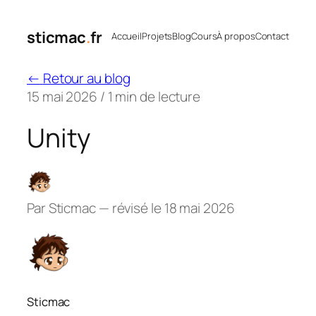
Aller
au
sticmac
.
fr
Accueil
Projets
Blog
Cours
À propos
Contact
contenu
←
Retour au blog
15 mai 2026
/
1 min de lecture
Unity
Par
Sticmac
— révisé le
18 mai 2026
Sticmac