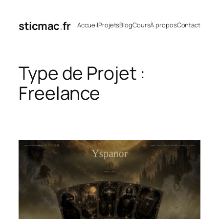
Aller
au
sticmac
.
fr
Accueil
Projets
Blog
Cours
À propos
Contact
contenu
Type de Projet :
Freelance