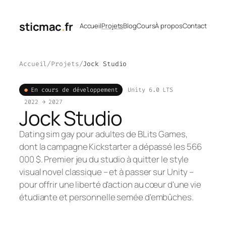
Aller
au
sticmac
.
fr
Accueil
Projets
Blog
Cours
À propos
Contact
contenu
Accueil
Projets
Jock Studio
En cours de développement
Unity 6.0 LTS
2022 → 2027
Jock Studio
Dating sim gay pour adultes de BLits Games,
dont la campagne Kickstarter a dépassé les 566
000 $. Premier jeu du studio à quitter le style
visual novel classique – et à passer sur Unity –
pour offrir une liberté d'action au cœur d'une vie
étudiante et personnelle semée d'embûches.