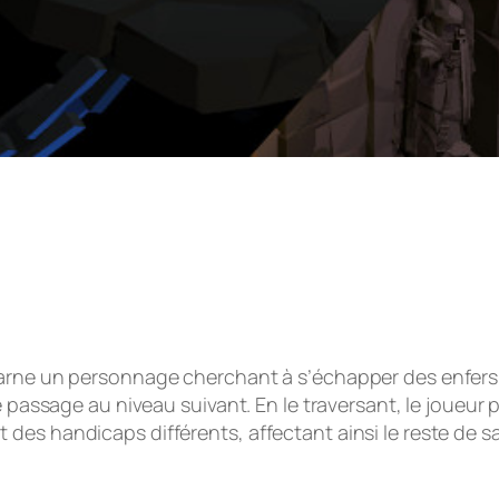
ncarne un personnage cherchant à s’échapper des enfer
le passage au niveau suivant. En le traversant, le joueu
des handicaps différents, affectant ainsi le reste de 