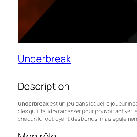
Underbreak
Description
Underbreak
est un jeu dans lequel le joueur i
clés qu’il faudra ramasser pour pouvoir activer 
chacun lui octroyant des bonus, mais également 
Mon rôle