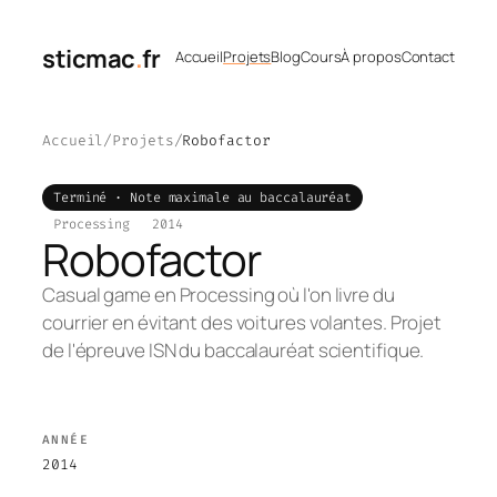
Aller
au
sticmac
.
fr
Accueil
Projets
Blog
Cours
À propos
Contact
contenu
Accueil
Projets
Robofactor
Terminé · Note maximale au baccalauréat
Processing
2014
Robofactor
Casual game en Processing où l'on livre du
courrier en évitant des voitures volantes. Projet
de l'épreuve ISN du baccalauréat scientifique.
ANNÉE
2014